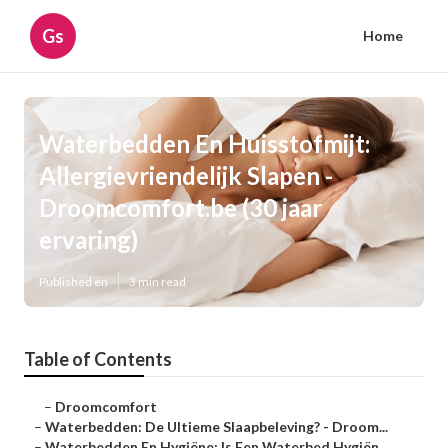
Gs
Home
Waterbedden En Huisstofmijt:
Allergievriendelijk Slapen -
Droomcomfort.be (30 jaar
ervaring)
Published en
3 min read
Table of Contents
–
Droomcomfort
–
Waterbedden: De Ultieme Slaapbeleving? - Droom...
–
Waterbedden En Hygiëne: Is Een Waterbed Hygiën...