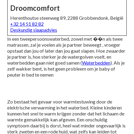
Droomcomfort
Herenthoutse steenweg 89, 2288 Grobbendonk, België
+32 14 51 82 82
Deskundig slaapadvies
In een tweepersoonswaterbed, zowel met ��n als twee
matrassen, zal je voelen als je partner beweegt , vroeger
opstaat dan jou of later dan jou gaat slapen. Hoe zwaarder
je partner is, hoe sterker je de watergolven voelt. en
waterbedden gaan niet goed samen (
Waterbedden
). Als je
zelf wakker bent, is het geen probleem om je baby of
peuter in bed te nemen
Zo bestaat het gevaar voor warmtestuwing door de
elektrische verwarming in het waterbed. Kleine kinderen
kunnen het snel te warm krijgen zonder dat het lichaam de
warmte gemakkelijk kan afgeven. Een onschuldig
symptoom daarbij is dorst, heel wat minder ongevaarlijk is
sterk zweten en een rode huid, wat zelfs kan leiden tot