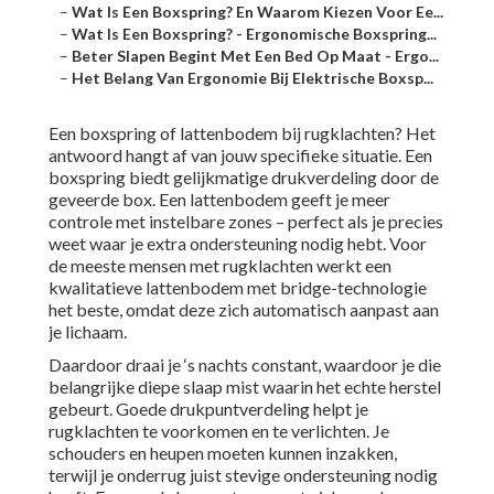
–
Wat Is Een Boxspring? En Waarom Kiezen Voor Ee...
–
Wat Is Een Boxspring? - Ergonomische Boxspring...
–
Beter Slapen Begint Met Een Bed Op Maat - Ergo...
–
Het Belang Van Ergonomie Bij Elektrische Boxsp...
Een boxspring of lattenbodem bij rugklachten? Het
antwoord hangt af van jouw specifieke situatie. Een
boxspring biedt gelijkmatige drukverdeling door de
geveerde box. Een lattenbodem geeft je meer
controle met instelbare zones – perfect als je precies
weet waar je extra ondersteuning nodig hebt. Voor
de meeste mensen met rugklachten werkt een
kwalitatieve lattenbodem met bridge-technologie
het beste, omdat deze zich automatisch aanpast aan
je lichaam.
Daardoor draai je ‘s nachts constant, waardoor je die
belangrijke diepe slaap mist waarin het echte herstel
gebeurt. Goede drukpuntverdeling helpt je
rugklachten te voorkomen en te verlichten. Je
schouders en heupen moeten kunnen inzakken,
terwijl je onderrug juist stevige ondersteuning nodig