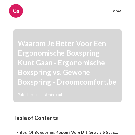
Gs
Home
Waarom Je Beter Voor Een
Ergonomische Boxspring
Kunt Gaan - Ergonomische
Boxspring vs. Gewone
Boxspring - Droomcomfort.be
Published en
6 min read
Table of Contents
–
Bed Of Boxspring Kopen? Volg Dit Gratis 5 Stap...