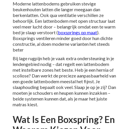
Moderne lattenbodems gebruiken stevige
beukenhouten latten die langer meegaan dan
berkenlatten. Ook qua ventilatie verschillen ze
behoorlijk. Een lattenbodem met open structuur laat
veel meer lucht door – belangrijk omdat een te warm
bed je slaap verstoort (
boxsprings op maat
).
Boxsprings ventileren minder goed door hun dichte
constructie, al doen moderne varianten het steeds
beter
Bij lage rugpijn heb je vaak extra ondersteuning in je
lendengebied nodig – dat regelt een lattenbodem
met instelbare zones het beste. Heb je een hernia of
scoliose? Dan werkt de precieze aanpasbaarheid van
een goede lattenbodem meestal het fijnst. Je
slaaphouding bepaalt ook veel. Slaap je op je zij? Dan
moeten je schouders en heupen kunnen inzakken –
beide systemen kunnen dat, als je maar het juiste
matras kiest.
Wat Is Een Boxspring? En