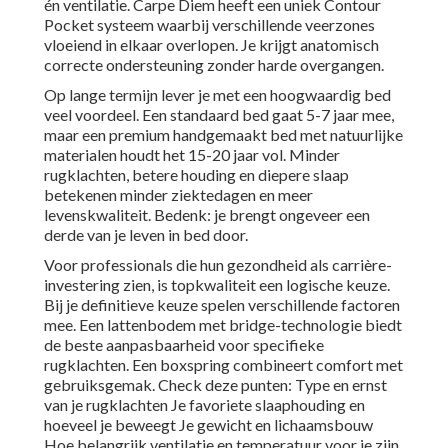
én ventilatie. Carpe Diem heeft een uniek Contour
Pocket systeem waarbij verschillende veerzones
vloeiend in elkaar overlopen. Je krijgt anatomisch
correcte ondersteuning zonder harde overgangen.
Op lange termijn lever je met een hoogwaardig bed
veel voordeel. Een standaard bed gaat 5-7 jaar mee,
maar een premium handgemaakt bed met natuurlijke
materialen houdt het 15-20 jaar vol. Minder
rugklachten, betere houding en diepere slaap
betekenen minder ziektedagen en meer
levenskwaliteit. Bedenk: je brengt ongeveer een
derde van je leven in bed door.
Voor professionals die hun gezondheid als carrière-
investering zien, is topkwaliteit een logische keuze.
Bij je definitieve keuze spelen verschillende factoren
mee. Een lattenbodem met bridge-technologie biedt
de beste aanpasbaarheid voor specifieke
rugklachten. Een boxspring combineert comfort met
gebruiksgemak. Check deze punten: Type en ernst
van je rugklachten Je favoriete slaaphouding en
hoeveel je beweegt Je gewicht en lichaamsbouw
Hoe belangrijk ventilatie en temperatuur voor je zijn