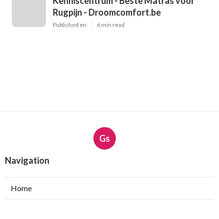
Kenniscentrum - Beste Matras voor
Rugpijn - Droomcomfort.be
Published en
6 min read
Gs
Navigation
Home