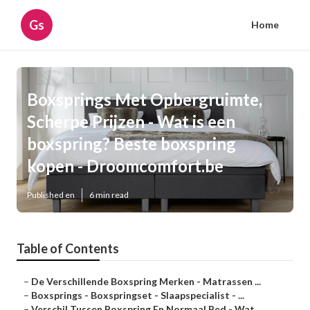
Gs
Home
Boxsprings Met Opbergruimte,
Scherpe Prijzen - Wat is een
boxspring? Beste boxspring
kopen - Droomcomfort.be
Published en
6 min read
Table of Contents
–
De Verschillende Boxspring Merken - Matrassen ...
–
Boxsprings - Boxspringset - Slaapspecialist - ...
–
Verschil Tussen Boxspring En Normaal Bed - Wat...