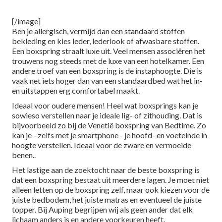
[/image]
Ben je allergisch, vermijd dan een standaard stoffen
bekleding en kies leder, lederlook of afwasbare stoffen.
Een boxspring straalt luxe uit. Veel mensen associëren het
trouwens nog steeds met de luxe van een hotelkamer. Een
andere troef van een boxspring is de instaphoogte. Die is
vaak net iets hoger dan van een standaardbed wat het in-
en uitstappen erg comfortabel maakt.
Ideaal voor oudere mensen! Heel wat boxsprings kan je
sowieso verstellen naar je ideale lig- of zithouding. Dat is
bijvoorbeeld zo bij de Venetië boxspring van Bedtime. Zo
kan je - zelfs met je smartphone - je hoofd- en voeteinde in
hoogte verstellen. Ideaal voor de zware en vermoeide
benen..
Het lastige aan de zoektocht naar de beste boxspring is
dat een boxspring bestaat uit meerdere lagen. Je moet niet
alleen letten op de boxspring zelf, maar ook kiezen voor de
juiste bedbodem, het juiste matras en eventueel
de juiste
topper
. Bij Auping begrijpen wij als geen ander dat elk
lichaam anders is en andere voorkeuren heeft.